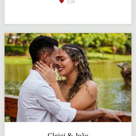
126
Cleici & João