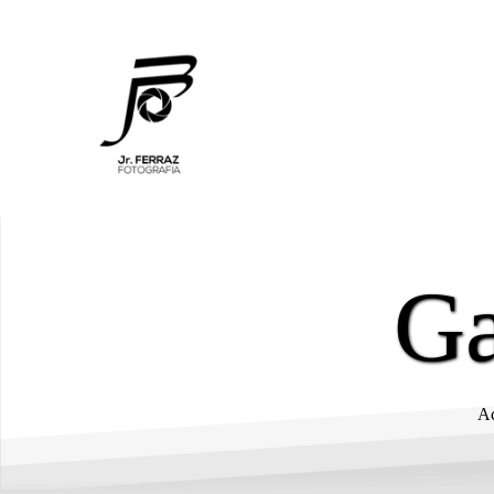
Ga
Ac