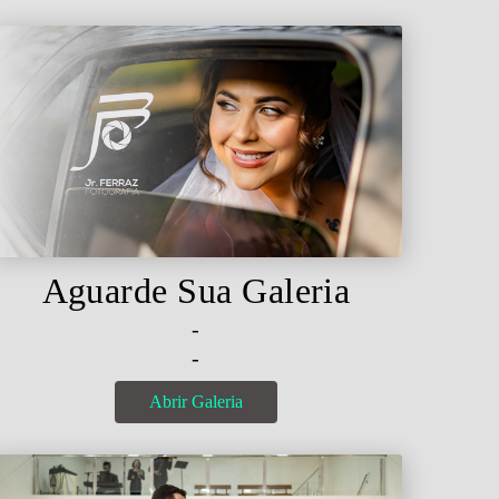
Aguarde Sua Galeria
-
-
Abrir Galeria