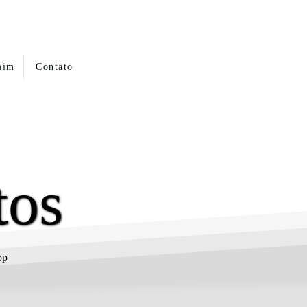
mim
Contato
tos
App