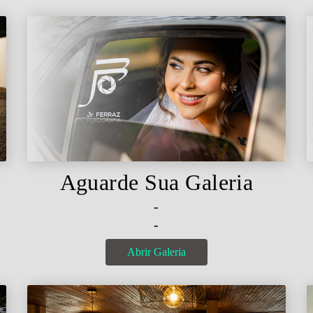
Aguarde Sua Galeria
-
-
Abrir Galeria