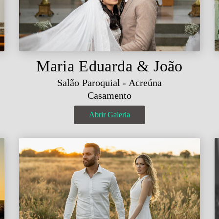
Maria Eduarda & João
Salão Paroquial - Acreúna
Casamento
Abrir Galeria