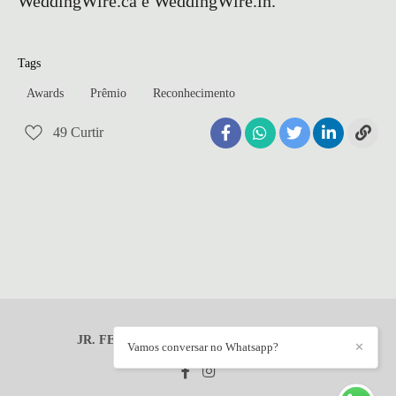
WeddingWire.ca e WeddingWire.in.
Tags
Awards
Prêmio
Reconhecimento
49
Curtir
JR. FERRAZ - FOTOGRAFIAS
/
CONTATO
Vamos conversar no Whatsapp?
✕